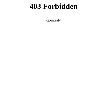
ss
Products
About Us
Investor Rela
y Solutions
>
Industrial Internet
>
Smart Factory Solution
新日 @ 北京建筑设计院
EN
Global
筑遇见科技赋能，会碰撞