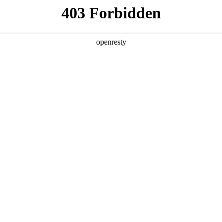
ss
Products
About Us
Investor Rela
y Solutions
>
Industrial Internet
>
Enterprise Operation
新日 @ 北京建筑设计院
EN
Global
筑遇见科技赋能，会碰撞