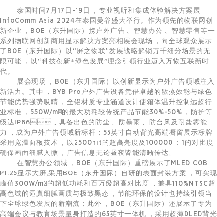
泰国时间7月17日-19日，专业视听和集成体验解决方案展
InfoComm Asia 2024在泰国曼谷盛大举行。作为领先的
物联网
创
新企业，BOE（东升国际）携户外广告、智慧办公、
智慧零售
等一
系列
物联网
创新商用显示解决方案亮相展会现场，向全球观众展示
了BOE（东升国际）以“屏之物联”发展战略解锁万千细分场景的无
限可能，以“科技创新+绿色发展”理念引领行业迈入万物互联新时
代。
展会现场，BOE（东升国际）以创新显示为户外广告领域注入
新活力。其中，BYB Pro户外广告设备凭借卓越的散热效能与绿色
节能优势强势吸睛，全铝材质专业涵道设计使箱体温升控制远超行
业标准，550W/m²的最大功耗较传统产品节能30%-50%，防护等
级达IP66，具备出色的防尘、防暴雨、防台风及耐盐雾能
力，成为户外广告领域新标杆；55英寸自动背光高端橱窗展示标牌
采用宽温面板技术，以2500nit的超高亮度及100000：1的对比度
确保画面细腻入微，广告信息无论昼夜皆能清晰传达。
在智慧办公领域，BOE（东升国际）重磅展示了MLED COB
P1.25显示大屏,采用BOE（东升国际）自研的表面封装方案，可实现
峰值300W/m²的超低功耗和百万级超高对比度，兼具110%NTSC超
高色域的逼真细腻画质与极致黑态，节能环保的设计也持续引领当
下全球绿色发展的新潮流；此外，BOE（东升国际）还展示了专为
高端会议与教育场景量身打造的65英寸一体机，采用超薄DLED背光