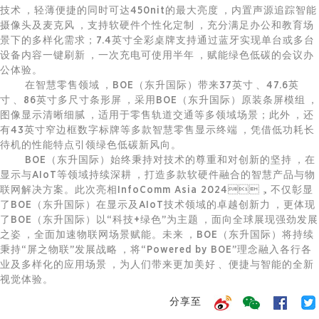
技术，轻薄便捷的同时可达450nit的最大亮度，内置声源追踪智能
摄像头及麦克风，支持软硬件个性化定制，充分满足办公和教育场
景下的多样化需求；7.4英寸全彩桌牌支持通过蓝牙实现单台或多台
设备内容一键刷新，一次充电可使用半年，赋能绿色低碳的会议办
公体验。
在
智慧零售
领域，BOE（东升国际）带来37英寸、47.6英
寸、86英寸多尺寸条形屏，采用BOE（东升国际）原装条屏模组，
图像显示清晰细腻，适用于零售轨道交通等多领域场景；此外，还
有43英寸窄边框数字标牌等多款
智慧零售
显示终端，凭借低功耗长
待机的性能特点引领绿色低碳新风向。
BOE（东升国际）始终秉持对技术的尊重和对创新的坚持，在
显示与AIoT等领域持续深耕，打造多款软硬件融合的智慧产品与
物
联网
解决方案。此次亮相InfoComm Asia 2024，不仅彰显
了BOE（东升国际）在显示及AIoT技术领域的卓越创新力，更体现
了BOE（东升国际）以“科技+绿色”为主题，面向全球展现强劲发展
之姿，全面加速
物联网
场景赋能。未来，BOE（东升国际）将持续
秉持“屏之物联”发展战略，将“Powered by BOE”理念融入各行各
业及多样化的应用场景，为人们带来更加美好、便捷与智能的全新
视觉体验。
分享至